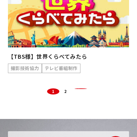
【TBS様】世界くらべてみたら
撮影技術協力
テレビ番組制作
投
1
2
稿
の
ペ
ー
ジ